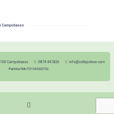
ggi Campobasso
86100 Campobasso
0874 441826
info@collepolese.com
Partita IVA
IT01545500702