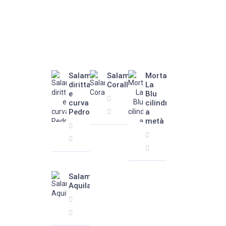
Salamella
Salame
Mortadella
diritta
Corallina
La
e
Blu
curva
cilindro
Pedroni
a
metà
Salame
Aquilano