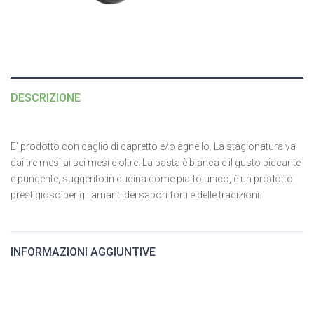
DESCRIZIONE
E’ prodotto con caglio di capretto e/o agnello.
La stagionatura va
dai tre mesi ai sei mesi e oltre.
La pasta è bianca e il gusto piccante
e pungente, suggerito in cucina come piatto unico, è un prodotto
prestigioso per gli amanti dei sapori forti e delle tradizioni.
INFORMAZIONI AGGIUNTIVE
Peso
2,2 Kg
,
5 Kg